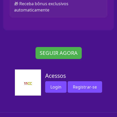
🎁 Receba bônus exclusivos
automaticamente
SEGUIR AGORA
Acessos
Login
Registrar-se