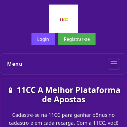
Login
Registrar-se
Menu
📱 11CC A Melhor Plataforma
de Apostas
Cadastre-se na 11CC para ganhar bônus no
cadastro e em cada recarga. Com a 11CC, você