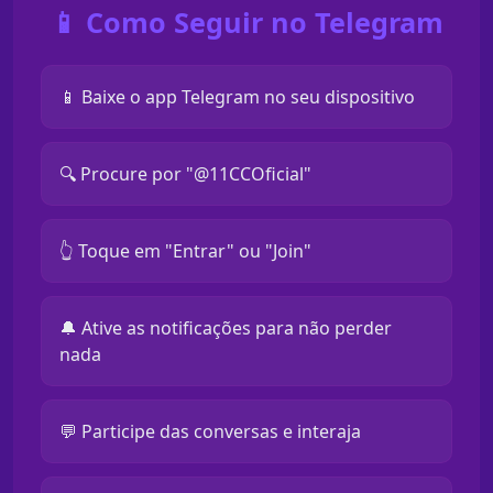
📱 Como Seguir no Telegram
📱 Baixe o app Telegram no seu dispositivo
🔍 Procure por "@11CCOficial"
👆 Toque em "Entrar" ou "Join"
🔔 Ative as notificações para não perder
nada
💬 Participe das conversas e interaja