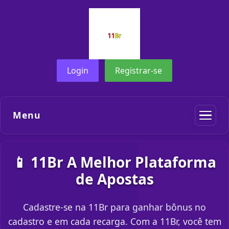
Login
Registrar-se
Menu
📱 11Br A Melhor Plataforma
de Apostas
Cadastre-se na 11Br para ganhar bônus no
cadastro e em cada recarga. Com a 11Br, você tem