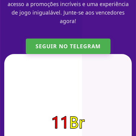
acesso a promoções incríveis e uma experiência
de jogo inigualável. Junte-se aos vencedores
agora!
SEGUIR NO TELEGRAM