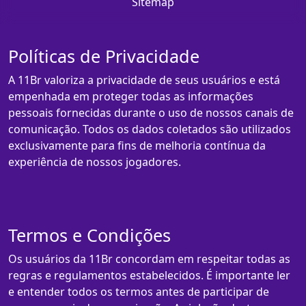
Sitemap
Políticas de Privacidade
A 11Br valoriza a privacidade de seus usuários e está
empenhada em proteger todas as informações
pessoais fornecidas durante o uso de nossos canais de
comunicação. Todos os dados coletados são utilizados
exclusivamente para fins de melhoria contínua da
experiência de nossos jogadores.
Termos e Condições
Os usuários da 11Br concordam em respeitar todas as
regras e regulamentos estabelecidos. É importante ler
e entender todos os termos antes de participar de