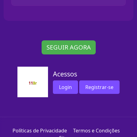
SEGUIR AGORA
Acessos
Login
Registrar-se
Políticas de Privacidade
Termos e Condições