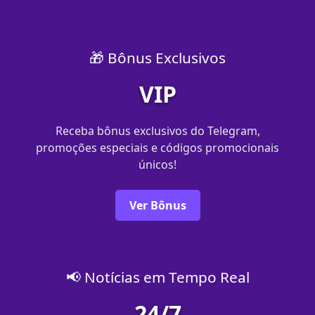
🎁 Bônus Exclusivos
VIP
Receba bônus exclusivos do Telegram,
promoções especiais e códigos promocionais
únicos!
Ver Bônus
📢 Notícias em Tempo Real
24/7