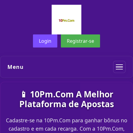
Login
Registrar-se
Menu
📱 10Pm.Com A Melhor
Plataforma de Apostas
Cadastre-se na 10Pm.Com para ganhar bônus no
cadastro e em cada recarga. Com a 10Pm.Com,