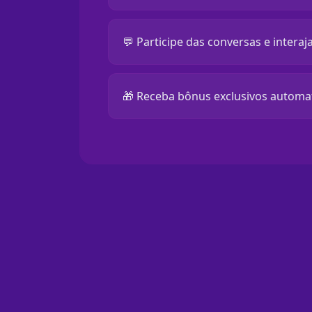
💬 Participe das conversas e interaj
🎁 Receba bônus exclusivos autom