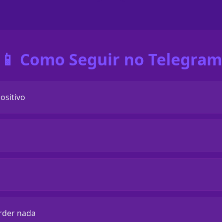
📱 Como Seguir no Telegram
ositivo
erder nada