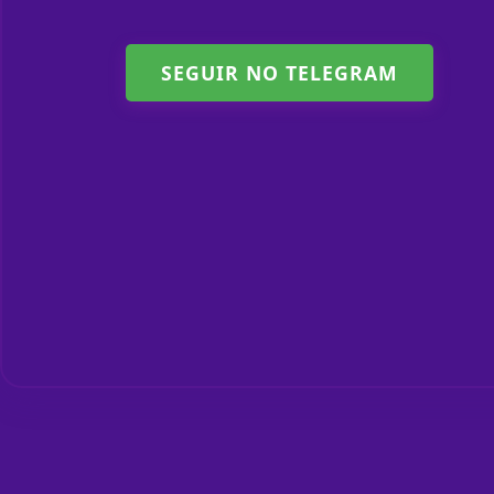
SEGUIR NO TELEGRAM