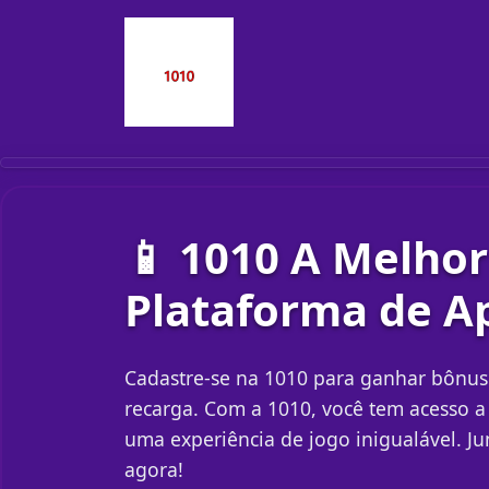
📱 1010 A Melhor
Plataforma de A
Cadastre-se na 1010 para ganhar bônus
recarga. Com a 1010, você tem acesso a
uma experiência de jogo inigualável. J
agora!