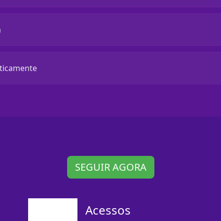
a
aticamente
SEGUIR AGORA
Acessos