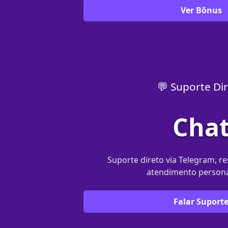
Ver Bônus
💬 Suporte Di
Cha
Suporte direto via Telegram, r
atendimento persona
Falar Suport