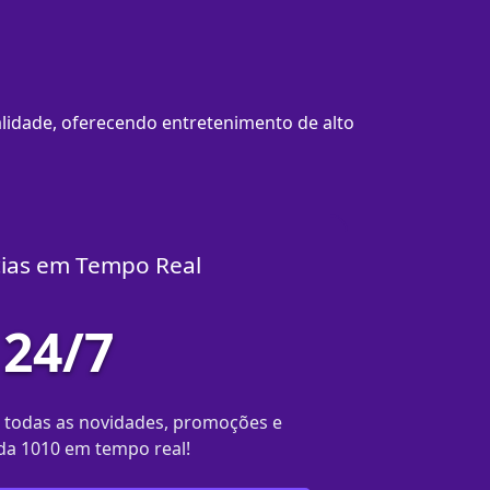
ualidade, oferecendo entretenimento de alto
cias em Tempo Real
24/7
e todas as novidades, promoções e
da 1010 em tempo real!