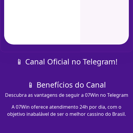
📱 Canal Oficial no Telegram!
📱 Benefícios do Canal
Descubra as vantagens de seguir a 07Win no Telegram
A 07Win oferece atendimento 24h por dia, com o
objetivo inabalável de ser o melhor cassino do Brasil.