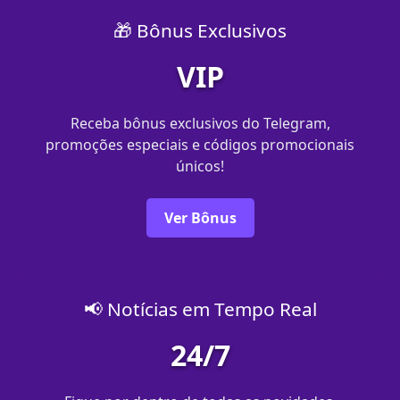
🎁 Bônus Exclusivos
VIP
Receba bônus exclusivos do Telegram,
promoções especiais e códigos promocionais
únicos!
Ver Bônus
📢 Notícias em Tempo Real
24/7