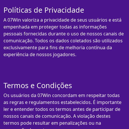
Políticas de Privacidade
A 07Win valoriza a privacidade de seus usuários e está
empenhada em proteger todas as informações
pessoais fornecidas durante o uso de nossos canais de
comunicação. Todos os dados coletados são utilizados
exclusivamente para fins de melhoria contínua da
experiência de nossos jogadores.
Termos e Condições
Os usuários da 07Win concordam em respeitar todas
as regras e regulamentos estabelecidos. É importante
ler e entender todos os termos antes de participar de
nossos canais de comunicação. A violação destes
termos pode resultar em penalizações ou na