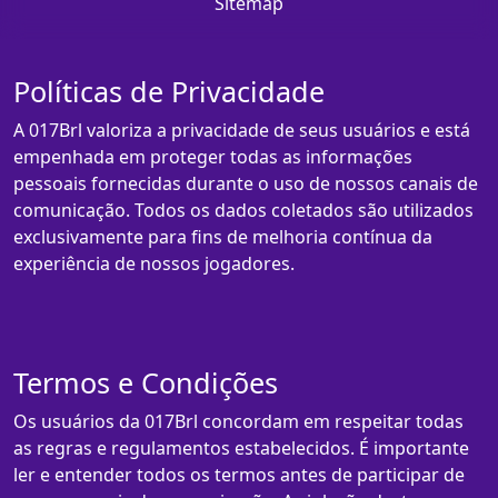
Sitemap
Políticas de Privacidade
A 017Brl valoriza a privacidade de seus usuários e está
empenhada em proteger todas as informações
pessoais fornecidas durante o uso de nossos canais de
comunicação. Todos os dados coletados são utilizados
exclusivamente para fins de melhoria contínua da
experiência de nossos jogadores.
Termos e Condições
Os usuários da 017Brl concordam em respeitar todas
as regras e regulamentos estabelecidos. É importante
ler e entender todos os termos antes de participar de