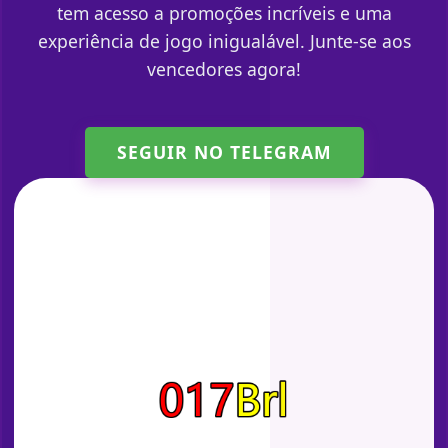
tem acesso a promoções incríveis e uma
experiência de jogo inigualável. Junte-se aos
vencedores agora!
SEGUIR NO TELEGRAM