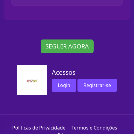
SEGUIR AGORA
Acessos
Login
Registrar-se
Políticas de Privacidade
Termos e Condições