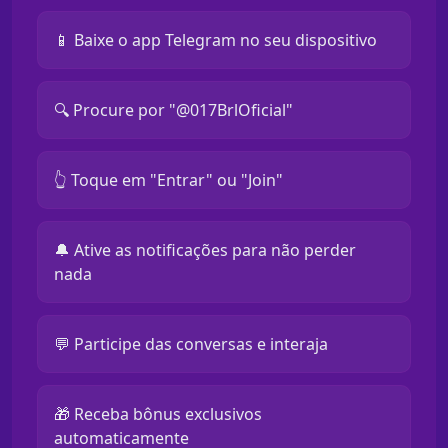
📱 Baixe o app Telegram no seu dispositivo
🔍 Procure por "@017BrlOficial"
👆 Toque em "Entrar" ou "Join"
🔔 Ative as notificações para não perder
nada
💬 Participe das conversas e interaja
🎁 Receba bônus exclusivos
automaticamente