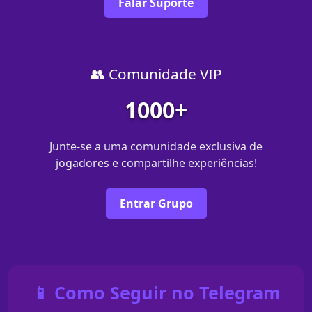
Falar Suporte
👥 Comunidade VIP
1000+
Junte-se a uma comunidade exclusiva de
jogadores e compartilhe experiências!
Entrar Grupo
📱 Como Seguir no Telegram