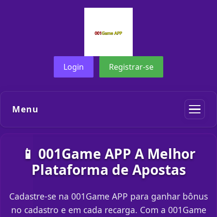
Login
Registrar-se
Menu
📱 001Game APP A Melhor
Plataforma de Apostas
Cadastre-se na 001Game APP para ganhar bônus
no cadastro e em cada recarga. Com a 001Game