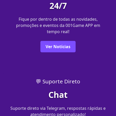
24/7
Fique por dentro de todas as novidades,
promoções e eventos da 001Game APP em
tempo real!
Ver Notícias
💬 Suporte Direto
Chat
Suporte direto via Telegram, respostas rápidas e
atendimento personalizado!