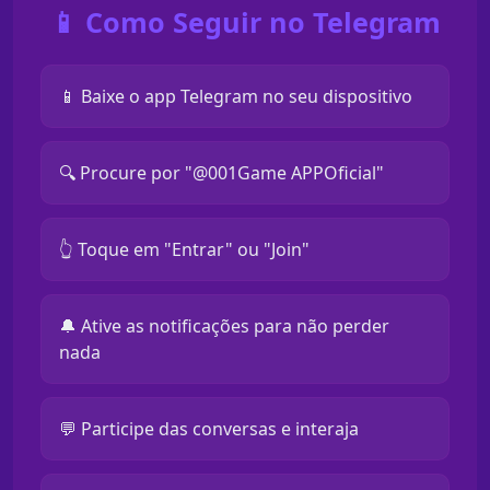
📱 Como Seguir no Telegram
📱 Baixe o app Telegram no seu dispositivo
🔍 Procure por "@001Game APPOficial"
👆 Toque em "Entrar" ou "Join"
🔔 Ative as notificações para não perder
nada
💬 Participe das conversas e interaja