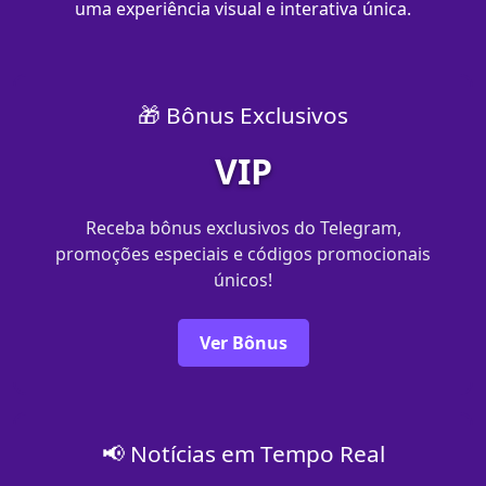
uma experiência visual e interativa única.
🎁 Bônus Exclusivos
VIP
Receba bônus exclusivos do Telegram,
promoções especiais e códigos promocionais
únicos!
Ver Bônus
📢 Notícias em Tempo Real